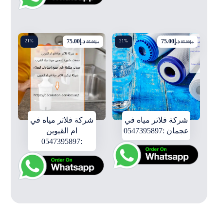
د.إ
75.00
د.إ
75.00
21%
21%
د.إ
95.00
د.إ
95.00
شركة فلاتر مياه في
شركة فلاتر مياه في
عجمان :0547395897
ام القيوين
:0547395897