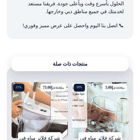
الحلول بأسرع وقت وبأعلى جودة. فريقنا مستعد
لخدمتك في جميع مناطق دبي وخارجها.
📞 اتصل بنا اليوم واحصل على عرض مميز وفوري!
منتجات ذات صلة
د.إ
5.00
د.إ
75.00
21%
50%
د.إ
10.00
د.إ
95.00
شركة فلاتر مياه في
شركة فلاتر مياه في