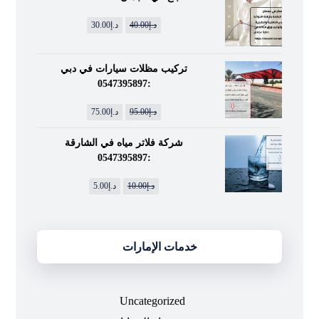
د.إ
40.00
د.إ
30.00
تركيب مظلات سيارات في دبي
:0547395897
د.إ
95.00
د.إ
75.00
شركة فلاتر مياه في الشارقة
:0547395897
د.إ
10.00
د.إ
5.00
خدمات الإمارات
Uncategorized