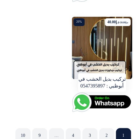
د.إ
40.00
20%
د.إ
50.00
تركيب بديل الخشب في
أبوظبي : 0547395897
10
9
…
4
3
2
1