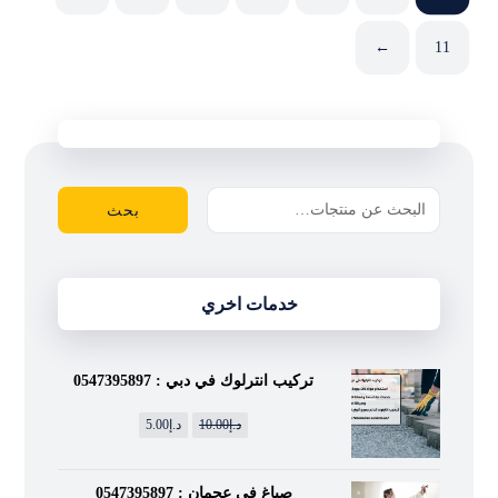
←
11
بحث
خدمات اخري
تركيب انترلوك في دبي : 0547395897
د.إ
10.00
د.إ
5.00
صباغ في عجمان : 0547395897