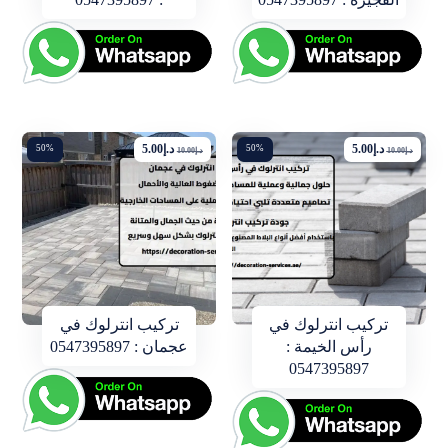
د.إ
5.00
د.إ
5.00
50%
50%
د.إ
10.00
د.إ
10.00
تركيب انترلوك في
تركيب انترلوك في
رأس الخيمة :
عجمان : 0547395897
0547395897