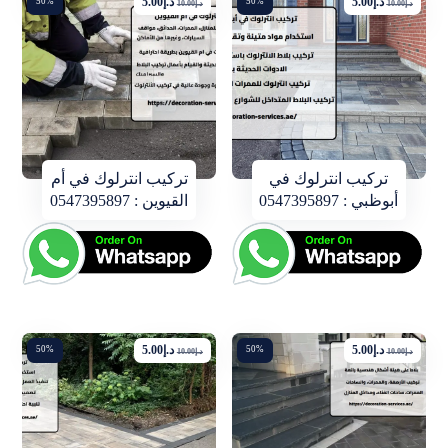
د.إ
5.00
د.إ
5.00
50%
50%
د.إ
10.00
د.إ
10.00
تركيب انترلوك في
تركيب انترلوك في أم
أبوظبي : 0547395897
القيوين : 0547395897
د.إ
5.00
د.إ
5.00
50%
50%
د.إ
10.00
د.إ
10.00