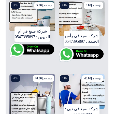
د.إ
5.00
د.إ
5.00
50%
50%
د.إ
10.00
د.إ
10.00
شركة صبغ في أم
شركة صبغ في رأس
القيوين : 0547395897
الخيمة : 0547395897
د.إ
45.00
د.إ
40.00
20%
10%
د.إ
50.00
د.إ
50.00
شركة صبغ في دبي :