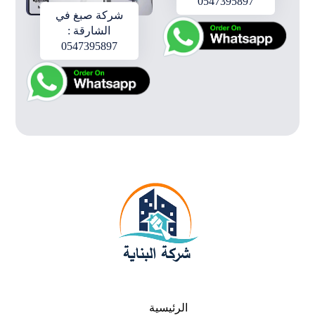
0547395897
شركة صبغ في
الشارقة :
0547395897
الرئيسية