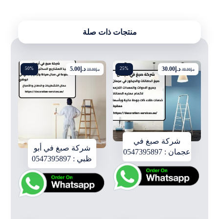
منتجات ذات صلة
د.إ
30.00
د.إ
5.00
50%
25%
د.إ
40.00
د.إ
10.00
شركة صبغ في
شركة صبغ في أبو
عجمان : 0547395897
ظبي : 0547395897