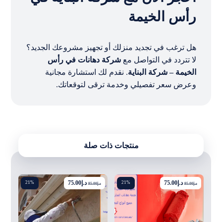
رأس الخيمة
هل ترغب في تجديد منزلك أو تجهيز مشروعك الجديد؟
لا تتردد في التواصل مع
شركة دهانات في رأس
الخيمة – شركة البناية
. نقدم لك استشارة مجانية
وعرض سعر تفصيلي وخدمة ترقى لتوقعاتك.
منتجات ذات صلة
د.إ
75.00
د.إ
75.00
21%
21%
د.إ
95.00
د.إ
95.00