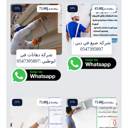
د.إ
45.00
د.إ
75.00
21%
10%
د.إ
50.00
د.إ
95.00
شركة صبغ في دبي :
0547395897
شركة دهانات في
ابوظبي :0547395897
د.إ
75.00
د.إ
75.00
21%
21%
د.إ
95.00
د.إ
95.00