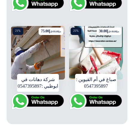
د.إ
30.00
د.إ
75.00
21%
25%
د.إ
40.00
د.إ
95.00
صباغ في أم القيوين :
شركة دهانات في
0547395897
ابوظبي :0547395897