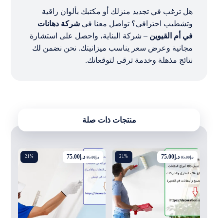
هل ترغب في تجديد منزلك أو مكتبك بألوان راقية
وتشطيب احترافي؟ تواصل معنا في
شركة دهانات
في أم القيوين
– شركة البناية، واحصل على استشارة
مجانية وعرض سعر يناسب ميزانيتك. نحن نضمن لك
نتائج مذهلة وخدمة ترقى لتوقعاتك.
منتجات ذات صلة
د.إ
75.00
د.إ
75.00
21%
21%
د.إ
95.00
د.إ
95.00