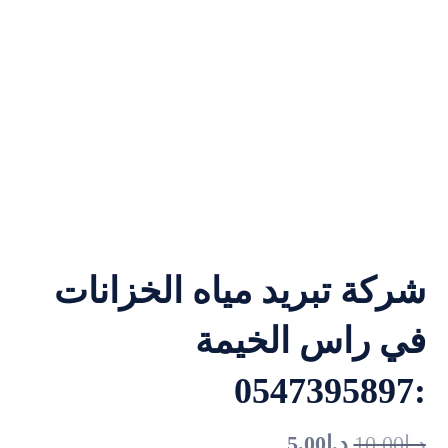
شركة تبريد مياه الخزانات
في راس الخيمة
:0547395897
د.إ
10.00
د.إ
5.00