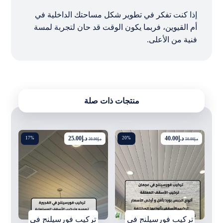
إذا كنت تفكر في تطوير شكل مساحتك الداخلية في
أم القيوين، فربما يكون الوقت قد حان لتجربة لمسة
فنية من الأعلى.
منتجات ذات صلة
د.إ
40.00
د.إ
25.00
17%
20%
د.إ
50.00
د.إ
30.00
تركيب فورسيلنج في
تركيب فورسيلنج في