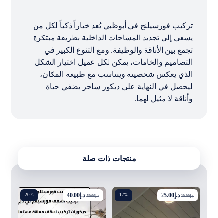
تركيب فورسيلنج في أبوظبي يُعد خياراً ذكياً لكل من
يسعى إلى تجديد المساحات الداخلية بطريقة مبتكرة
تجمع بين الأناقة والوظيفة. ومع التنوع الكبير في
التصاميم والخامات، يمكن لكل عميل اختيار الشكل
الذي يعكس شخصيته ويتناسب مع طبيعة المكان،
ليحصل في النهاية على ديكور ساحر يضفي حياة
وأناقة لا مثيل لهما.
منتجات ذات صلة
د.إ
25.00
د.إ
40.00
20%
17%
د.إ
30.00
د.إ
50.00