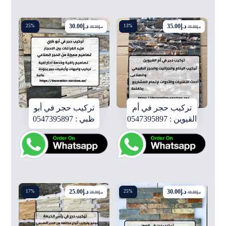
د.إ
35.00
د.إ
30.00
25%
13%
د.إ
40.00
د.إ
40.00
تركيب حجر في أم
تركيب حجر في أبو
القيوين : 0547395897
ظبي : 0547395897
د.إ
30.00
د.إ
25.00
17%
25%
د.إ
40.00
د.إ
30.00