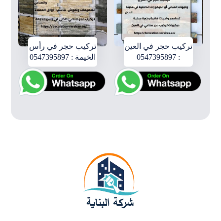
تركيب حجر في العين
تركيب حجر في رأس
: 0547395897
الخيمة : 0547395897