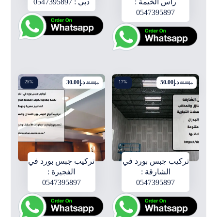
رأس الخيمة :
دبي : 0547395897
0547395897
د.إ
50.00
د.إ
30.00
25%
17%
د.إ
60.00
د.إ
40.00
تركيب جبس بورد في
تركيب جبس بورد في
الشارقة :
الفجيرة :
0547395897
0547395897