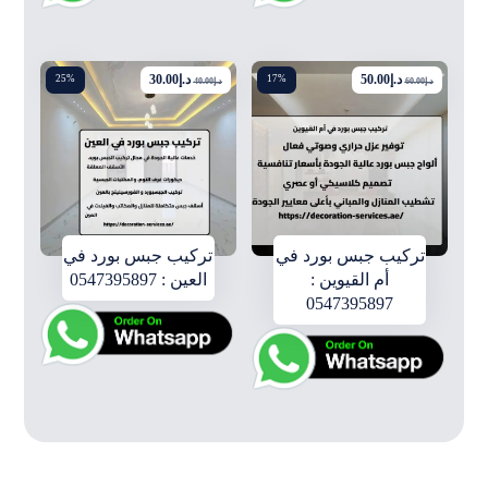
د.إ
50.00
د.إ
30.00
25%
17%
د.إ
60.00
د.إ
40.00
تركيب جبس بورد في
تركيب جبس بورد في
أم القيوين :
العين : 0547395897
0547395897