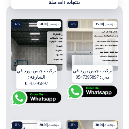
منتجات ذات صلة
د.إ
35.00
د.إ
50.00
17%
13%
د.إ
40.00
د.إ
60.00
تركيب جبس بورد في
تركيب جبس بورد في
دبي : 0547395897
الشارقة :
0547395897
د.إ
30.00
د.إ
30.00
25%
25%
د.إ
40.00
د.إ
40.00