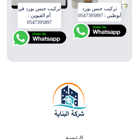
تركيب جبس بورد
تركيب جبس بورد في
أبوظبي : 0547395897
أم القيوين :
0547395897
الرئيسية