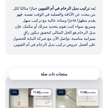
يُعد
تركيب بديل الرخام في أم القيوين
خيارًا مثاليًا لكل
من يبحث عن الأناقة والعملية في الوقت نفسه. فهو
يقدم مظهرًا فاخرًا ومتانة عالية مع تركيب سهل
وسريع. سواء كنت تقوم بتجديد منزلك أو مكتبك، فإن
بديل الرخام هو الحل المثالي لتحقيق ديكور راقٍ
بميزانية مناسبة. تواصل الآن مع شركة البناية للحصول
على أفضل عروض تركيب بديل الرخام في أم القيوين.
منتجات ذات صلة
د.إ
75.00
د.إ
75.00
21%
21%
د.إ
95.00
د.إ
95.00