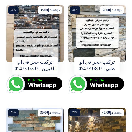
د.إ
30.00
د.إ
35.00
13%
25%
د.إ
40.00
د.إ
40.00
تركيب حجر في أبو
تركيب حجر في أم
ظبي : 0547395897
القيوين : 0547395897
د.إ
40.00
د.إ
30.00
25%
20%
د.إ
50.00
د.إ
40.00