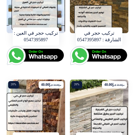
تركيب حجر في
تركيب حجر في العين :
الشارقة : 0547395897
0547395897
د.إ
40.00
د.إ
40.00
20%
20%
د.إ
50.00
د.إ
50.00