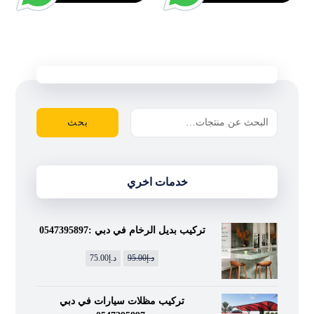
بحث
خدمات اخري
تركيب بديل الرخام في دبي :0547395897
د.إ
95.00
د.إ
75.00
تركيب مظلات سيارات في دبي