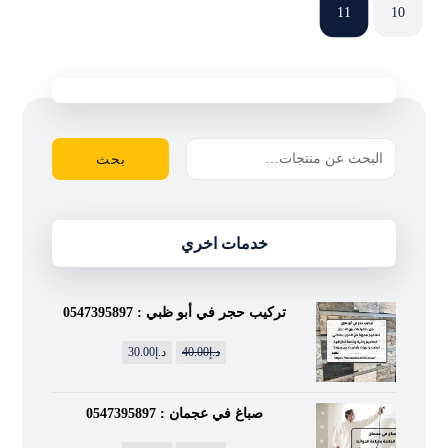
11
10
بحث
خدمات اخري
تركيب حجر في أبو ظبي : 0547395897
د.إ
40.00
د.إ
30.00
صباغ في عجمان : 0547395897