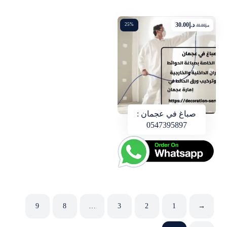
د.إ
30.00
25%
د.إ
40.00
صباغ في عجمان :
0547395897
9
8
…
3
2
1
→