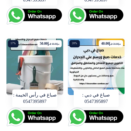
د.إ
40.00
د.إ
50.00
17%
20%
د.إ
50.00
د.إ
60.00
صباغ في دبي :
صباغ في رأس الخيمة :
0547395897
0547395897