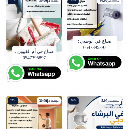
د.إ
30.00
د.إ
30.00
25%
25%
د.إ
40.00
د.إ
40.00
صباغ في أبوظبي :
0547395897
صباغ في أم القيوين :
0547395897
د.إ
5.00
د.إ
30.00
25%
50%
د.إ
10.00
د.إ
40.00